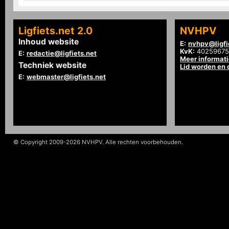
Ligfiets.net 2.0
NVHPV
Inhoud website
E:
nvhpv@ligfi
KvK:
40259675
E:
redactie@ligfiets.net
Meer informat
Techniek website
Lid worden en
E:
webmaster@ligfiets.net
© Copyright 2009-2026 NVHPV. Alle rechten voorbehouden.