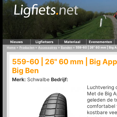
Nieuws
Ligfietsers
Materiaal
Evenementen
Home
»
Producten
»
Accessoires
»
Banden
»
559-60 | 26" 60 mm | Big A
559-60 | 26" 60 mm | Big App
Big Ben
Merk:
Schwalbe
Bedrijf:
Luchtvering 
Met de Big A
geleden de t
comfortabel 
kostbare vee