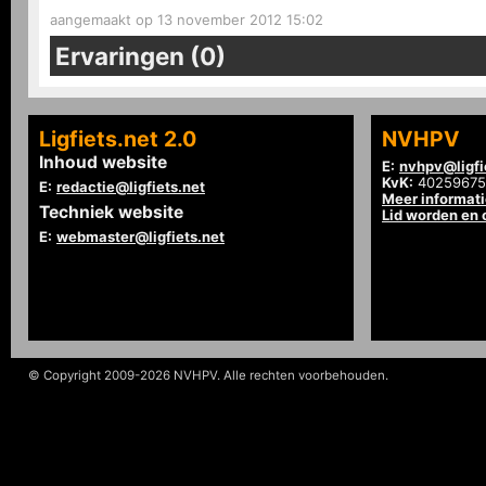
aangemaakt op 13 november 2012 15:02
Ervaringen (0)
Ligfiets.net 2.0
NVHPV
Inhoud website
E:
nvhpv@ligfi
KvK:
40259675
E:
redactie@ligfiets.net
Meer informat
Techniek website
Lid worden en
E:
webmaster@ligfiets.net
© Copyright 2009-2026 NVHPV. Alle rechten voorbehouden.