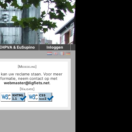
EHPVA & EuSupino
Inloggen
[Mededeling]
 kan uw reclame staan. Voor meer
nformatie, neem contact op met
webmaster@ligfiets.net
.
[Validatie]