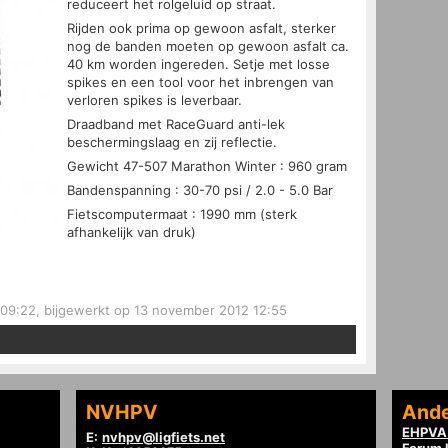
reduceert het rolgeluid op straat.
Rijden ook prima op gewoon asfalt, sterker
nog de banden moeten op gewoon asfalt ca.
40 km worden ingereden. Setje met losse
spikes en een tool voor het inbrengen van
verloren spikes is leverbaar.
Draadband met RaceGuard anti-lek
beschermingslaag en zij reflectie.
Gewicht 47-507 Marathon Winter : 960 gram
Bandenspanning : 30-70 psi / 2.0 - 5.0 Bar
Fietscomputermaat : 1990 mm (sterk
afhankelijk van druk)
9:22, bijgewerkt op 13 november 2012 12:55
NVHPV
Ande
EHPVA 
E:
nvhpv@ligfiets.net