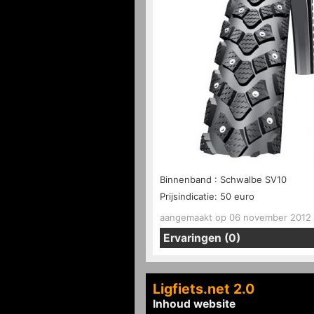
Binnenband : Schwalbe SV10
Prijsindicatie:
50 euro
aangemaakt op 06 november 2012 0
Ervaringen (0)
Ligfiets.net 2.0
Inhoud website