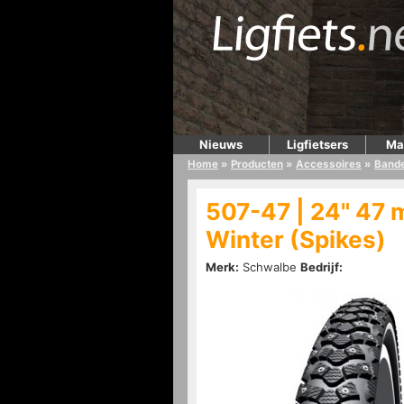
Nieuws
Ligfietsers
Ma
Home
»
Producten
»
Accessoires
»
Band
507-47 | 24" 47 
Winter (Spikes)
Merk:
Schwalbe
Bedrijf: