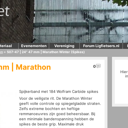
teriaal
Evenementen
Vereniging
Forum Ligfietsers.nl
en
»
507-47 | 24" 47 mm | Marathon Winter (Spikes)
mm | Marathon
0
Hier
i
Spijkerband met 184 Wolfram Carbide spikes
Voor de veiligste rit. De Marathon Winter
geeft volle controle op spiegelgladde straten.
Zelfs extreme bochten en heftige
remmanoeuvres zijn goed beheersbaar. Bij
een minimale bandenspanning hebben de
spikes de beste grip. Maximale druk