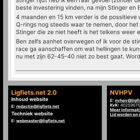
stinger rijdt heb ik een raar gevoel (zonder de 
beste investering vinden, na mijn Stinger en B
4 maanden en 15 km verder is de possitieve 
Q-rings nog steeds waar te nemen, door het
Stinger die ze niet heeft is het telkens weer
Ben zelfs aanhet overwegen of ik voor de st
race ga aanschaffen om wat hellingen te kun
nu met zijn 62-45-40 niet zo best gaat. Wordt
Ligfiets.net 2.0
NVHPV
Inhoud website
E:
nvhpv@ligfi
KvK:
40259675
E:
redactie@ligfiets.net
Meer informat
Techniek website
Lid worden en
E:
webmaster@ligfiets.net