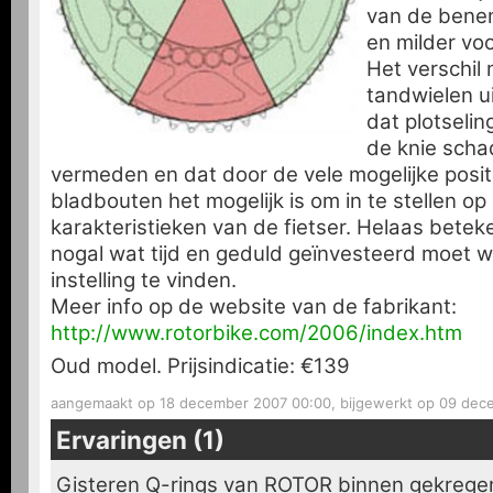
van de benen
en milder voo
Het verschil
tandwielen ui
dat plotselin
de knie sch
vermeden en dat door de vele mogelijke posit
bladbouten het mogelijk is om in te stellen op 
karakteristieken van de fietser. Helaas betek
nogal wat tijd en geduld geïnvesteerd moet w
instelling te vinden.
Meer info op de website van de fabrikant:
http://www.rotorbike.com/2006/index.htm
Oud model. Prijsindicatie:
€139
aangemaakt op 18 december 2007 00:00, bijgewerkt op 09 dec
Ervaringen (1)
Gisteren Q-rings van ROTOR binnen gekrege