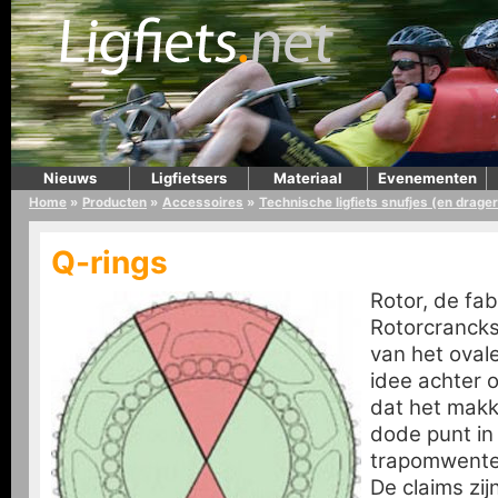
Nieuws
Ligfietsers
Materiaal
Evenementen
Home
»
Producten
»
Accessoires
»
Technische ligfiets snufjes (en drage
Q-rings
Rotor, de fab
Rotorcrancks
van het ovale
idee achter o
dat het makke
dode punt in
trapomwentel
De claims zij