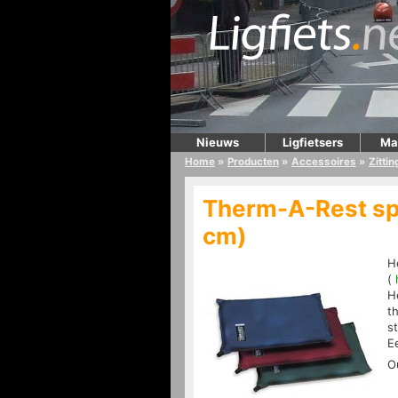
Nieuws
Ligfietsers
Ma
Home
»
Producten
»
Accessoires
»
Zitti
Therm-A-Rest sp
cm)
H
(
H
t
s
E
O