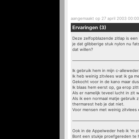
aangemaakt op 27 april 2003 00:00
Ervaringen (3)
Deze zelfopblazende zitlap is ee
je dat glibberige stuk nylon nu fa
dat willen?
Ik gebruik hem in mijn c-alleweder
Ik heb weinig zitvlees wat ik ga 
Gekocht voor in de kano maar dus o
Ik blaas hem eerst op, ga erop zitte
Als er namelijk teveel lucht in zit 
Als ik een normaal matje gebruik zi
thermarest heb je dat niet.
Voor mensen met weinig zitvlees 
Ook in de Appelweder heb ik 'm z
Bont een stukje proefgereden te 