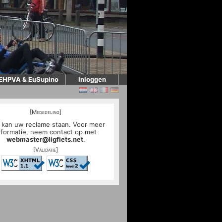
EHPVA & EuSupino
Inloggen
[Mededeling]
 kan uw reclame staan. Voor meer
nformatie, neem contact op met
webmaster@ligfiets.net
.
[Validatie]