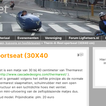
teriaal
Evenementen
Vereniging
Forum Ligfietsers.nl
ngen, kussens en hoofdsteunen
»
Therm-A-Rest sportseat (30X40 cm)
ortseat (30X40
3
Hier
i
et is een matje van 30 bij 40 centimeter van Thermarest
http://www.cascadedesigns.com/thermarest/
).
et is gemaakt volgens het zelfde principe als de normale
hermarest slaapmatten, schuimrubber met een open
tructuur en een luchtdichte hoes met ventiel.
en mini-uitvoering van de zelfopblazende matjes dus.
ud model. Prijsindicatie:
plm. 20 euro