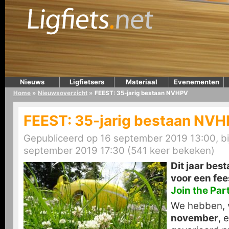
Nieuws
Ligfietsers
Materiaal
Evenementen
Home
»
Nieuwsoverzicht
»
FEEST: 35-jarig bestaan NVHPV
FEEST: 35-jarig bestaan NV
Gepubliceerd op 16 september 2019 13:00, bi
september 2019 17:30 (541 keer bekeken)
Dit jaar best
voor een fee
Join the Par
We hebben, 
november
, 