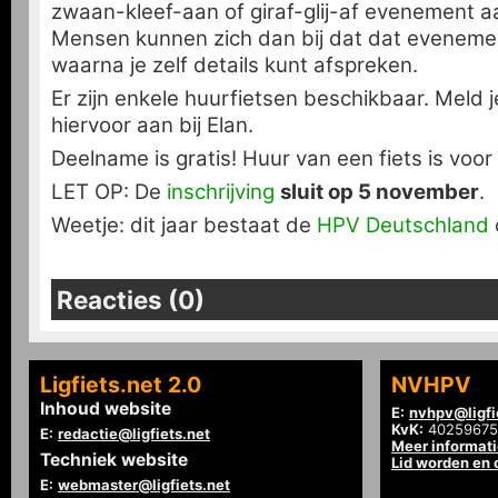
zwaan-kleef-aan of giraf-glij-af evenement aan
Mensen kunnen zich dan bij dat dat evenemen
waarna je zelf details kunt afspreken.
Er zijn enkele huurfietsen beschikbaar. Meld 
hiervoor aan bij Elan.
Deelname is gratis! Huur van een fiets is voor
LET OP: De
inschrijving
sluit op 5 november
.
Weetje: dit jaar bestaat de
HPV Deutschland
Reacties (0)
Ligfiets.net 2.0
NVHPV
Inhoud website
E:
nvhpv@ligfi
KvK:
40259675
E:
redactie@ligfiets.net
Meer informat
Techniek website
Lid worden en
E:
webmaster@ligfiets.net