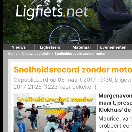
Nieuws
Ligfietsers
Materiaal
Evenementen
Home
»
Nieuwsoverzicht
»
Snelheidsrecord zonder motor
Snelheidsrecord zonder moto
Gepubliceerd op 06 maart 2017 19:36, bijgew
2017 21:25 (1223 keer bekeken)
Morgenavond
maart, prese
Klokhuis' de 
Maurice, van 
probeert een