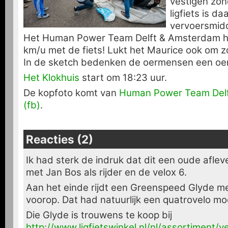
vestigen zon
ligfiets is d
vervoersmidd
Het Human Power Team Delft & Amsterdam ha
km/u met de fiets! Lukt het Maurice ook om z
In de sketch bedenken de oermensen een oerv
Het Klokhuis
start om 18:23 uur.
De kopfoto komt van
Human Power Team Del
(fb)
.
Reacties (2)
Ik had sterk de indruk dat dit een oude aflev
met Jan Bos als rijder en de velox 6.
Aan het einde rijdt een Greenspeed Glyde me
voorop. Dat had natuurlijk een quatrovelo moet
Die Glyde is trouwens te koop bij
http://www.ligfietswinkel.nl/nl/assortiment/v