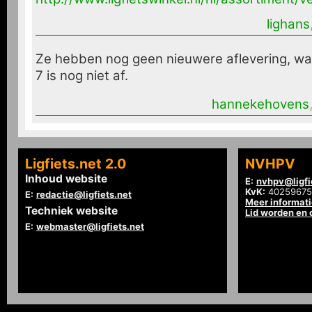
lighans
Ze hebben nog geen nieuwere aflevering, wa
7 is nog niet af.
hannekehovens
Ligfiets.net 2.0
NVHPV
Inhoud website
E:
nvhpv@ligfi
KvK:
40259675
E:
redactie@ligfiets.net
Meer informat
Techniek website
Lid worden en
E:
webmaster@ligfiets.net