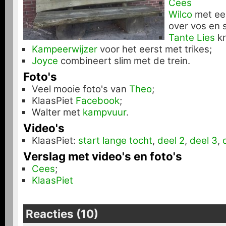
Cees
Wilco
met ee
over vos en 
Tante Lies
kr
Kampeerwijzer
voor het eerst met trikes;
Joyce
combineert slim met de trein.
Foto's
Veel mooie foto's van
Theo
;
KlaasPiet
Facebook
;
Walter met
kampvuur
.
Video's
KlaasPiet:
start lange tocht
,
deel 2
,
deel 3
,
Verslag met video's en foto's
Cees
;
KlaasPiet
Reacties (10)