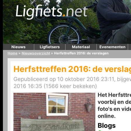
Nieuws
Ligfietsers
Materiaal
Evenementen
Home
»
Nieuwsoverzicht
»
Herfsttreffen 2016: de verslagen
Herfsttreffen 2016: de versl
Gepubliceerd op 10 oktober 2016 23:11, bijge
2016 16:35 (1566 keer bekeken)
Het Herfsttr
voorbij en d
foto's en vi
online.
Blogs