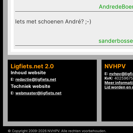
AndredeBoe
Iets met schoenen André? ;-)
sanderbosse
Ligfiets.net 2.0
NVHPV
Inhoud website
E:
nvhpv@ligfi
KvK:
40259675
E:
redactie@ligfiets.net
Meer informat
Techniek website
Lid worden en
E:
webmaster@ligfiets.net
© Copyright 2009-2026 NVHPV. Alle rechten voorbehouden.