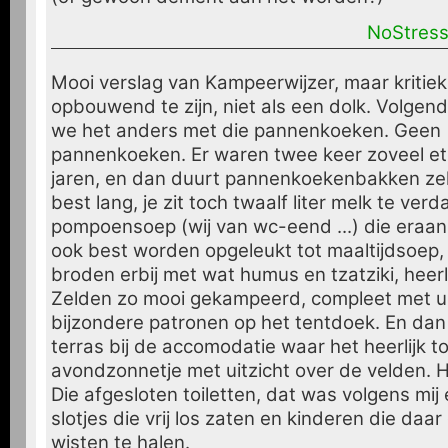
NoStres
Mooi verslag van Kampeerwijzer, maar kritiek
opbouwend te zijn, niet als een dolk. Volgen
we het anders met die pannenkoeken. Geen
pannenkoeken. Er waren twee keer zoveel et
jaren, en dan duurt pannenkoekenbakken zel
best lang, je zit toch twaalf liter melk te ver
pompoensoep (wij van wc-eend ...) die eraan
ook best worden opgeleukt tot maaltijdsoep, 
broden erbij met wat humus en tzatziki, heerli
Zelden zo mooi gekampeerd, compleet met ui
bijzondere patronen op het tentdoek. En dan
terras bij de accomodatie waar het heerlijk t
avondzonnetje met uitzicht over de velden. 
Die afgesloten toiletten, dat was volgens mi
slotjes die vrij los zaten en kinderen die daa
wisten te halen.