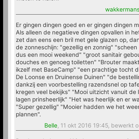
wakkerman
Er gingen dingen goed en er gingen dingen m
Als alleen de negatieve dingen opvallen in he
zet dan eens een bril met gele glazen op, dan
de zonneschijn: "gezellig en zonnig" "scheen
dus een mooi weekend" "groot sanitair geb
douches en genoeg toiletten" "Brouter maak
ikzelf met BaseCamp" "een prachtige tocht d
De Loonse en Druinense Duinen" "de bestell
dankzij een voorbestelling razendsnel op tafel
kregen veel bekijks" "Mooi uitzicht vanuit de 
lagen prinsheerlijk" "Het was heerlijk en er w
"Super gezellig" "Mooier hadden we het wee
plannen".
Belle
, 11 okt 2016 19:45, bewerkt 