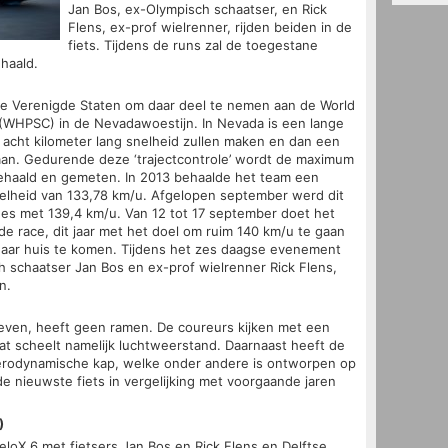
Jan Bos, ex-Olympisch schaatser, en Rick
Flens, ex-prof wielrenner, rijden beiden in de
fiets. Tijdens de runs zal de toegestane
haald.
de Verenigde Staten om daar deel te nemen aan de World
WHPSC) in de Nevadawoestijn. In Nevada is een lange
acht kilometer lang snelheid zullen maken en dan een
gaan. Gedurende deze ‘trajectcontrole’ wordt de maximum
 behaald en gemeten. In 2013 behaalde het team een
elheid van 133,78 km/u. Afgelopen september werd dit
es met 139,4 km/u. Van 12 tot 17 september doet het
e race, dit jaar met het doel om ruim 140 km/u te gaan
aar huis te komen. Tijdens het zes daagse evenement
ch schaatser Jan Bos en ex-prof wielrenner Rick Flens,
n.
even, heeft geen ramen. De coureurs kijken met een
 scheelt namelijk luchtweerstand. Daarnaast heeft de
e aerodynamische kap, welke onder andere is ontworpen op
de nieuwste fiets in vergelijking met voorgaande jaren
)
VeloX 6 met fietsers Jan Bos en Rick Flens en Delftse