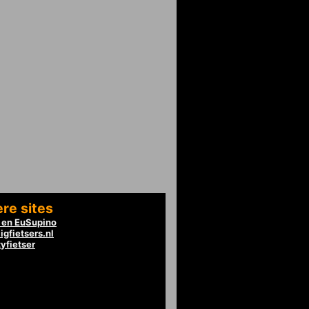
re sites
en EuSupino
igfietsers.nl
tyfietser