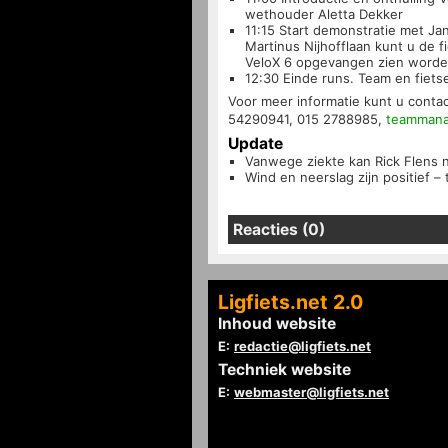
wethouder Aletta Dekker
11:15 Start demonstratie met Ja
Martinus Nijhofflaan kunt u de fi
VeloX 6 opgevangen zien word
12:30 Einde runs. Team en fiets
Voor meer informatie kunt u cont
54290941, 015 2788985,
teammana
Update
Vanwege ziekte kan Rick Flens n
Wind en neerslag zijn positief – 
Reacties (0)
Ligfiets.net 2.0
Inhoud website
E:
redactie@ligfiets.net
Techniek website
E:
webmaster@ligfiets.net