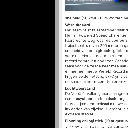
snelheid (50 km/u) ruim worden be
Wereldrecord
Het team reist in september naar 
Human Powered Speed Challenge (
kaarsrechte weg waar de coureurs 
trajectcontrole van 200 meter in 
snelheid van de hightech ligfiets
wereldsnelheidsrecord met een sn
record verbroken door een Canade
team voor de zesde keer mee aan d
en met een nieuw Wereld Record n
krijgen beide fietsers, ex-Olympis
de kans om het record te verbreke
Luchtweerstand
De VeloX 6, volledig mens aangedr
camerasysteem en beeldscherm, dat
fiets dit jaar een radicaal nieuw
invloeden van zijwind. Hierdoor is 
extreem stabiel.
Planning en logistiek (19 augustus
11:00 Introductie en onthulling 