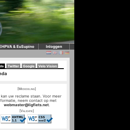
EHPVA & EuSupino
Inloggen
da
Twitter
Google
Velo Vision
nda
[Mededeling]
 kan uw reclame staan. Voor meer
nformatie, neem contact op met
webmaster@ligfiets.net
.
[Validatie]