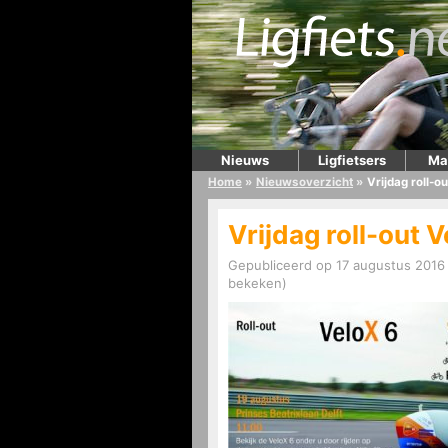
Nieuws
Ligfietsers
Ma
Home
»
Nieuwsoverzicht
»
Vrijdag roll-o
Vrijdag roll-out 
Gepubliceerd op 17 augustus 2016 
bekeken)