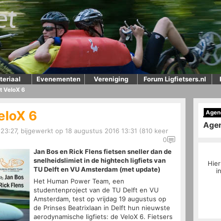
teriaal
Evenementen
Vereniging
Forum Ligfietsers.nl
ut VeloX 6
VeloX 6
Agen
Age
23:27, bijgewerkt op 18 augustus 2016 13:31 (810 keer
0
Jan Bos en Rick Flens fietsen sneller dan de
snelheidslimiet in de hightech ligfiets van
Hier
TU Delft en VU Amsterdam (met update)
i
Het Human Power Team, een
studentenproject van de TU Delft en VU
Amsterdam, test op vrijdag 19 augustus op
de Prinses Beatrixlaan in Delft hun nieuwste
aerodynamische ligfiets: de VeloX 6. Fietsers