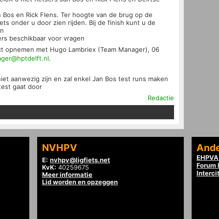
n Bos en Rick Flens. Ter hoogte van de brug op de
ets onder u door zien rijden. Bij de finish kunt u de
en
ers beschikbaar voor vragen
act opnemen met Hugo Lambriex (Team Manager), 06
ger@hptdelft.nl
.
iet aanwezig zijn en zal enkel Jan Bos test runs maken
test gaat door
Redactie
NVHPV
Ande
EHPVA 
E:
nvhpv@ligfiets.net
Forum l
KvK:
40259675
Interci
Meer informatie
Lid worden en opzeggen