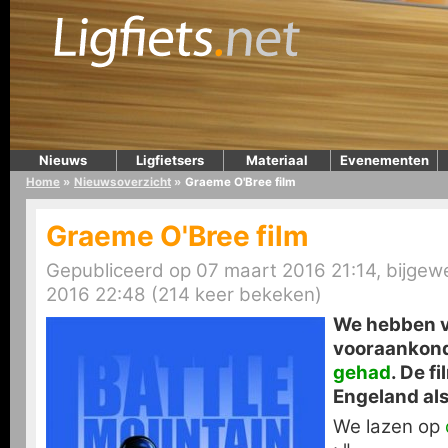
Nieuws
Ligfietsers
Materiaal
Evenementen
Home
»
Nieuwsoverzicht
»
Graeme O'Bree film
Graeme O'Bree film
Gepubliceerd op 07 maart 2016 21:14, bijgew
2016 22:48 (214 keer bekeken)
We hebben vo
vooraankon
gehad
. De f
Engeland als
We lazen op