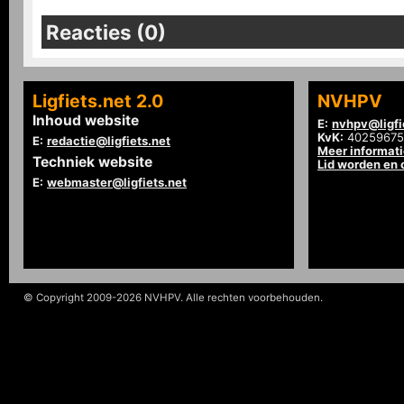
Reacties (0)
Ligfiets.net 2.0
NVHPV
Inhoud website
E:
nvhpv@ligfi
KvK:
40259675
E:
redactie@ligfiets.net
Meer informat
Techniek website
Lid worden en
E:
webmaster@ligfiets.net
© Copyright 2009-2026 NVHPV. Alle rechten voorbehouden.