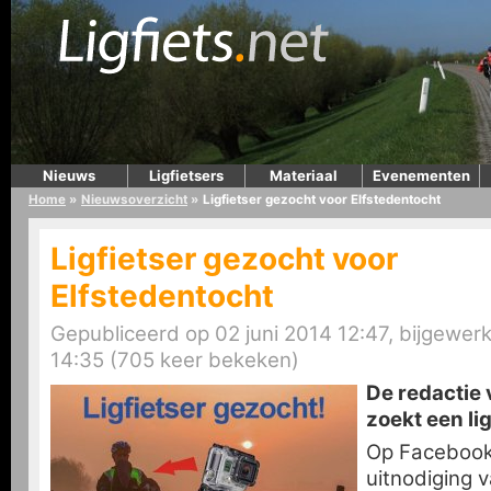
Nieuws
Ligfietsers
Materiaal
Evenementen
Home
»
Nieuwsoverzicht
»
Ligfietser gezocht voor Elfstedentocht
Ligfietser gezocht voor
Elfstedentocht
Gepubliceerd op 02 juni 2014 12:47, bijgewerk
14:35 (705 keer bekeken)
De redactie
zoekt een lig
Op Facebook
uitnodiging 