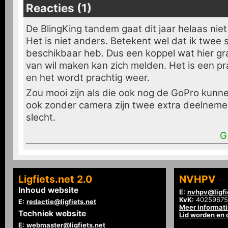
Reacties (1)
De BlingKing tandem gaat dit jaar helaas niet
Het is niet anders. Betekent wel dat ik twee 
beschikbaar heb. Dus een koppel wat hier gr
van wil maken kan zich melden. Het is een p
en het wordt prachtig weer.
Zou mooi zijn als die ook nog de GoPro kunn
ook zonder camera zijn twee extra deelnemen
slecht.
G
Ligfiets.net 2.0
NVHPV
Inhoud website
E:
nvhpv@ligfi
KvK:
40259675
E:
redactie@ligfiets.net
Meer informat
Techniek website
Lid worden en
E:
webmaster@ligfiets.net