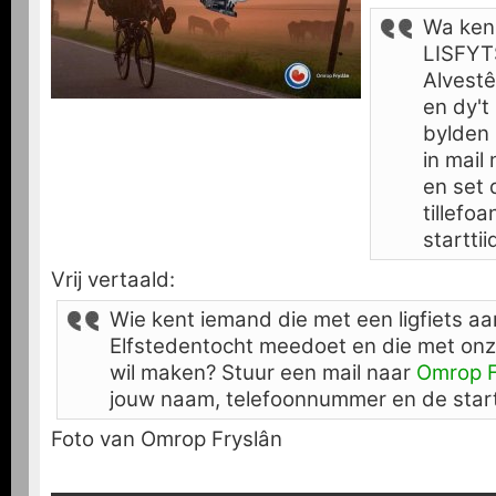
Wa ken 
LISFYT
Alvestê
en dy't
bylden 
in mail
en set
tillefo
starttii
Vrij vertaald:
Wie kent iemand die met een ligfiets a
Elfstedentocht meedoet en die met on
wil maken? Stuur een mail naar
Omrop F
jouw naam, telefoonnummer en de startt
Foto van Omrop Fryslân