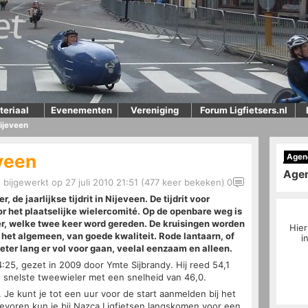
teriaal
Evenementen
Vereniging
Forum Ligfietsers.nl
 Nijeveen
eveen
Agen
Age
, bijgewerkt op 27 juli 2010 21:51 (477 keer bekeken)
0
de jaarlijkse tijdrit in Nijeveen. De tijdrit voor
or het plaatselijke wielercomité. Op de openbare weg is
er, welke twee keer word gereden. De kruisingen worden
Hier
 het algemeen, van goede kwaliteit. Rode lantaarn, of
i
meter lang er vol voor gaan, veelal eenzaam en alleen.
:25, gezet in 2009 door Ymte Sijbrandy. Hij reed 54,1
snelste tweewieler met een snelheid van 46,0.
e. Je kunt je tot een uur voor de start aanmelden bij het
tevoren kun je bij Nazca Ligfietsen langskomen voor een