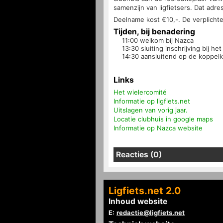
samenzijn van ligfietsers. Dat adres
Deelname kost €10,-. De verplicht
Tijden, bij benadering
11:00 welkom bij Nazca
13:30 sluiting inschrijving bij he
14:30 aansluitend op de koppelko
Links
Het wielercomité
Informatie op ligfiets.net
Uitslagen van vorig jaar.
Locatie clubhuis in google maps
Informatie op Nazca website
Reacties (0)
Ligfiets.net 2.0
Inhoud website
E:
redactie@ligfiets.net