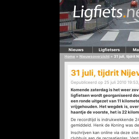
Nieuws
Ligfietsers
Ma
Home
»
Nieuwsoverzicht
»
31 juli, tijdrit
31 juli, tijdrit Nij
Gepubliceerd op 25 juli 2010 19:53
Komende zaterdag is het weer zover, 
ligfietsen wordt georganiseerd do
een ronde uitgezet van 11 kilomet
vrijgehouden. Het wegdek is, over
haantje de voorste, het is 22 kilo
De recordtijd is indrukwekkende 24
gemiddeld. Henk de Koning was de 
Inschrijven kan online via deze sit
clubhuis aan de recreatieplas. Van