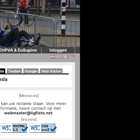
EHPVA & EuSupino
Inloggen
da
Twitter
Google
Velo Vision
nda
[Mededeling]
 kan uw reclame staan. Voor meer
nformatie, neem contact op met
webmaster@ligfiets.net
.
[Validatie]