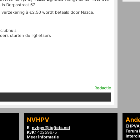
 is Dorpsstraat 67.
e verzekering à €2,50 wordt betaald door Nazca.
t clubhuis
ers starten de ligfietsers
Redactie
NVHPV
Ande
EHPVA 
E:
nvhpv@ligfiets.net
Forum l
KvK:
40259675
Interci
Meer informatie