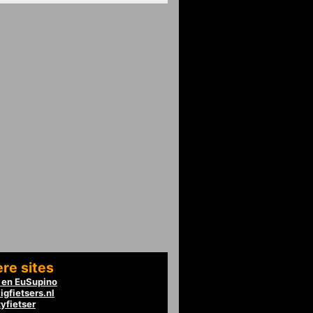
re sites
en EuSupino
igfietsers.nl
tyfietser