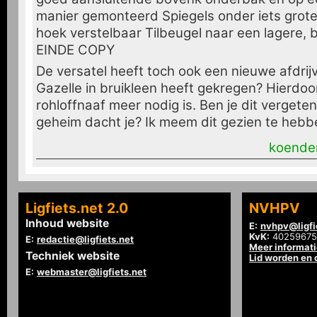
manier gemonteerd Spiegels onder iets grot
hoek verstelbaar Tilbeugel naar een lagere, 
EINDE COPY
De versatel heeft toch ook een nieuwe afdrij
Gazelle in bruikleen heeft gekregen? Hierdoo
rohloffnaaf meer nodig is. Ben je dit vergete
geheim dacht je? Ik meem dit gezien te hebben
koende
Ligfiets.net 2.0
NVHPV
Inhoud website
E:
nvhpv@ligfi
KvK:
40259675
E:
redactie@ligfiets.net
Meer informat
Techniek website
Lid worden en
E:
webmaster@ligfiets.net