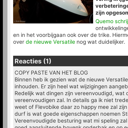
verbeteringe
zijn opgeso
Quemo schrij
ontwikkeling
en in het voorbijgaan ook over de trike. Hierm
over
de nieuwe Versatile
nog wat duidelijker.
Reacties (1)
COPY PASTE VAN HET BLOG
Binnen heb ik gezien wat de nieuwe Versatile
inhouden. Er zijn heel wat wijzigingen aangeb
Redelijk wat dingen zijn vereenvoudigd, wat
vereenvoudigen zal. In details ga ik niet tred
weet of Flevobike daar zo happy mee zal zijn 
durf is wat goede eigenschappen noemen Sti
Vereenvoudigde besturing wat mi speling zal
goed aansluitende bovenk onderbak en op e