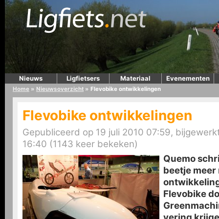
Nieuws
Ligfietsers
Materiaal
Evenementen
Home
»
Nieuwsoverzicht
»
Flevobike ontwikkelingen
Flevobike ontwikkelingen
Gepubliceerd op 19 juli 2010 07:59, bijgewerkt
16:40 (1143 keer bekeken)
Quemo schrij
beetje meer
ontwikkeling
Flevobike d
Greenmachin
vering krijg