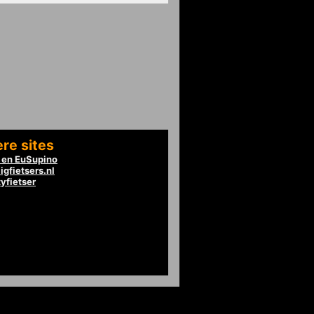
re sites
en EuSupino
igfietsers.nl
tyfietser