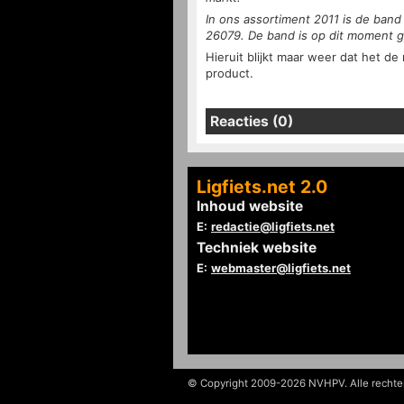
In ons assortiment 2011 is de band
26079. De band is op dit moment 
Hieruit blijkt maar weer dat het de
product.
Reacties (0)
Ligfiets.net 2.0
Inhoud website
E:
redactie@ligfiets.net
Techniek website
E:
webmaster@ligfiets.net
© Copyright 2009-2026 NVHPV. Alle recht