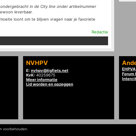
 ondergebracht in de City line onder artikelnummer
gewoon leverbaar.
 moeite loont om te blijven vragen naar je favoriete
Redactie
NVHPV
Ande
EHPVA 
E:
nvhpv@ligfiets.net
Forum l
KvK:
40259675
Interci
Meer informatie
Lid worden en opzeggen
en voorbehouden.