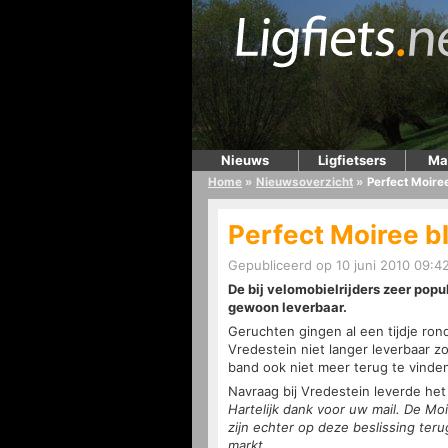
Nieuws
Ligfietsers
Ma
Home
»
Nieuwsoverzicht
»
Perfect Moiree
Perfect Moiree bl
Gepubliceerd op 10 juni 2010 09:4
De bij velomobielrijders zeer popu
gewoon leverbaar.
Geruchten gingen al een tijdje ron
Vredestein niet langer leverbaar 
band ook niet meer terug te vinde
Navraag bij Vredestein leverde he
Hartelijk dank voor uw mail. De Mo
zijn echter op deze beslissing te
markt.