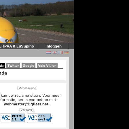
EHPVA & EuSupino
Inloggen
da
Twitter
Google
Velo Vision
nda
[Mededeling]
 kan uw reclame staan. Voor meer
nformatie, neem contact op met
webmaster@ligfiets.net
.
[Validatie]