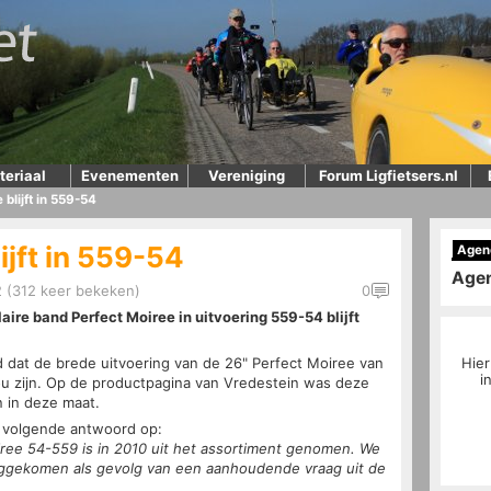
teriaal
Evenementen
Vereniging
Forum Ligfietsers.nl
 blijft in 559-54
ijft in 559-54
Agen
Age
2 (312 keer bekeken)
0
laire band Perfect Moiree in uitvoering 559-54 blijft
d dat de brede uitvoering van de 26" Perfect Moiree van
Hier
i
zou zijn. Op de productpagina van Vredestein was deze
n in deze maat.
t volgende antwoord op:
iree 54-559 is in 2010 uit het assortiment genomen. We
ruggekomen als gevolg van een aanhoudende vraag uit de