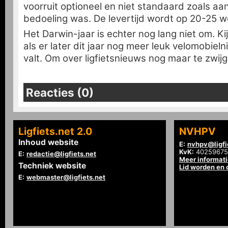
voorruit optioneel en niet standaard zoals aa
bedoeling was. De levertijd wordt op 20-25 
Het Darwin-jaar is echter nog lang niet om. Kij
als er later dit jaar nog meer leuk velomobie
valt. Om over ligfietsnieuws nog maar te zwijg
Reacties (0)
Ligfiets.net 2.0
NVHPV
Inhoud website
E:
nvhpv@ligfi
KvK:
40259675
E:
redactie@ligfiets.net
Meer informat
Techniek website
Lid worden en
E:
webmaster@ligfiets.net