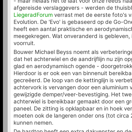
- maar helaas nét te laat voor onze reeds n
afgereisde verslaggevers - werden de thuisbli
LiegeradForum
verrast met de eerste foto's
Evolution. De 'Evo' is gebaseerd op de Go-On
heeft een aantal praktische en aerodynamisc
meegekregen. Wat onveranderd is gebleven, 
voorruit.
Bouwer Michael Beyss noemt als verbetering
dat het achterwiel en de aandrijflijn nu zijn 
glad en aerodynamisch ogende - doorgetrokk
Hierdoor is er ook een van binnenuit bereikb
gecreëerd. De loop van de kettinglijn is verb
achtervork is vervangen door een aluminium v
gewijzigde demper/veer-bevestiging. Het tw
achterwiel is bereikbaar gemaakt door een g
paneel. De zitting is opklapbaar en in hoek ve
moeten ook de langeren onder ons (tot circa 
kunnen nemen.
De hardtop heeft een extra dakvenster en de