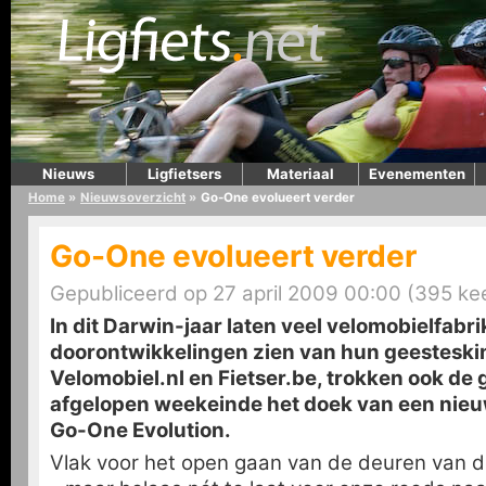
Nieuws
Ligfietsers
Materiaal
Evenementen
Home
»
Nieuwsoverzicht
»
Go-One evolueert verder
Go-One evolueert verder
Gepubliceerd op 27 april 2009 00:00 (395 ke
In dit Darwin-jaar laten veel velomobielfabr
doorontwikkelingen zien van hun geesteski
Velomobiel.nl en Fietser.be, trokken ook de
afgelopen weekeinde het doek van een nieu
Go-One Evolution.
Vlak voor het open gaan van de deuren van d