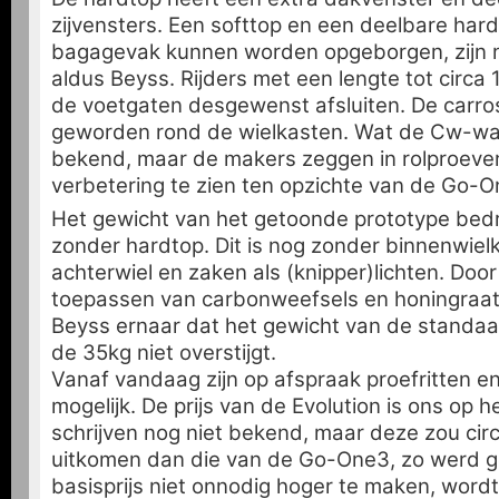
zijvensters. Een softtop en een deelbare hardt
bagagevak kunnen worden opgeborgen, zijn no
aldus Beyss. Rijders met een lengte tot circa
de voetgaten desgewenst afsluiten. De carros
geworden rond de wielkasten. Wat de Cw-waar
bekend, maar de makers zeggen in rolproeven
verbetering te zien ten opzichte van de Go-O
Het gewicht van het getoonde prototype bedr
zonder hardtop. Dit is nog zonder binnenwiel
achterwiel en zaken als (knipper)lichten. Door
toepassen van carbonweefsels en honingraatm
Beyss ernaar dat het gewicht van de standaa
de 35kg niet overstijgt.
Vanaf vandaag zijn op afspraak proefritten e
mogelijk. De prijs van de Evolution is ons op
schrijven nog niet bekend, maar deze zou cir
uitkomen dan die van de Go-One3, zo werd g
basisprijs niet onnodig hoger te maken, word