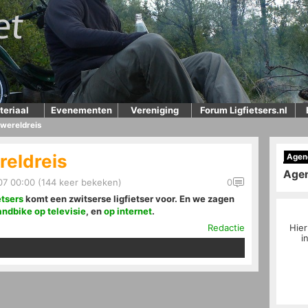
teriaal
Evenementen
Vereniging
Forum Ligfietsers.nl
 wereldreis
reldreis
Agen
Age
7 00:00 (144 keer bekeken)
0
etsers
komt een zwitserse ligfietser voor. En we zagen
andbike op televisie
, en
op internet
.
Redactie
Hier
i