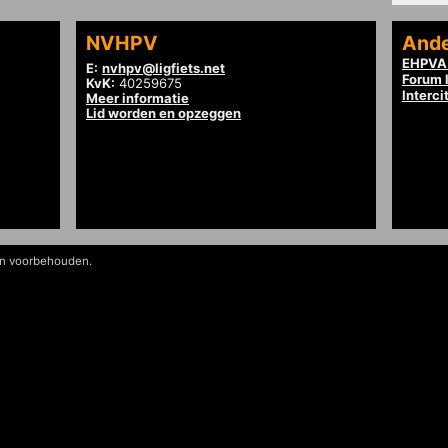
NVHPV
Ande
EHPVA 
E:
nvhpv@ligfiets.net
Forum l
KvK:
40259675
Interci
Meer informatie
Lid worden en opzeggen
en voorbehouden.