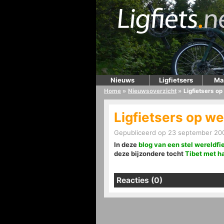
Nieuws
Ligfietsers
Ma
Home
»
Nieuwsoverzicht
»
Ligfietsers op
Ligfietsers op we
Gepubliceerd op 23 september 200
In deze
blog van een stel wereldfi
deze bijzondere tocht
Tibet met h
Reacties (0)