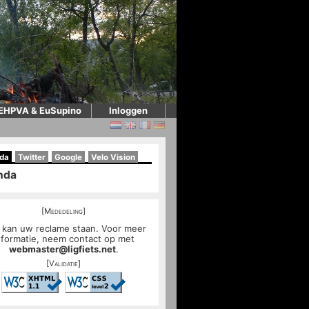
EHPVA & EuSupino
Inloggen
da
Twitter
Google
Velo Vision
nda
[Mededeling]
 kan uw reclame staan. Voor meer
nformatie, neem contact op met
webmaster@ligfiets.net
.
[Validatie]