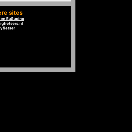
re sites
en EuSupino
igfietsers.nl
tyfietser