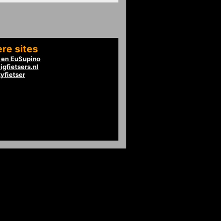
re sites
en EuSupino
igfietsers.nl
tyfietser