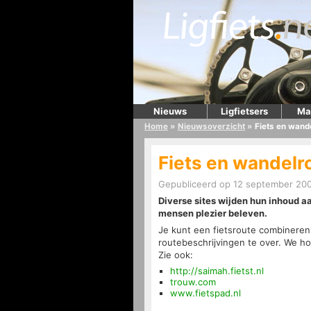
Nieuws
Ligfietsers
Ma
Home
»
Nieuwsoverzicht
»
Fiets en wande
Fiets en wandelr
Gepubliceerd op 12 september 200
Diverse sites wijden hun inhoud a
mensen plezier beleven.
Je kunt een fietsroute combineren
routebeschrijvingen te over. We ho
Zie ook:
http://saimah.fietst.nl
trouw.com
www.fietspad.nl