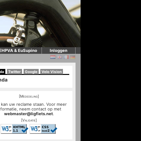
EHPVA & EuSupino
Inloggen
da
Twitter
Google
Velo Vision
nda
[Mededeling]
 kan uw reclame staan. Voor meer
nformatie, neem contact op met
webmaster@ligfiets.net
.
[Validatie]