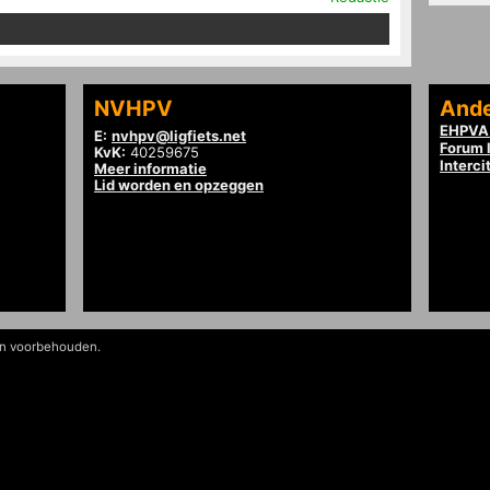
NVHPV
Ande
EHPVA 
E:
nvhpv@ligfiets.net
Forum l
KvK:
40259675
Interci
Meer informatie
Lid worden en opzeggen
en voorbehouden.