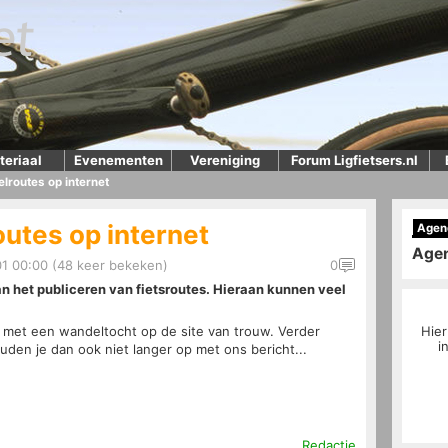
teriaal
Evenementen
Vereniging
Forum Ligfietsers.nl
lroutes op internet
outes op internet
Agen
Age
1 00:00 (48 keer bekeken)
0
an het publiceren van fietsroutes. Hieraan kunnen veel
 met een wandeltocht op de site van trouw. Verder
Hier
i
uden je dan ook niet langer op met ons bericht...
Redactie