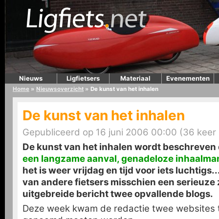
Nieuws
Ligfietsers
Materiaal
Evenementen
Home
»
Nieuwsoverzicht
»
De kunst van het inhalen
De kunst van het inhalen
Gepubliceerd op 16 juni 2006 00:00 (36 keer
De kunst van het inhalen wordt beschreven
een langzame aanval, genadeloze inhaalma
het is weer vrijdag en tijd voor iets luchtigs..
van andere fietsers misschien een serieuze 
uitgebreide bericht twee opvallende blogs.
Deze week kwam de redactie twee websites t