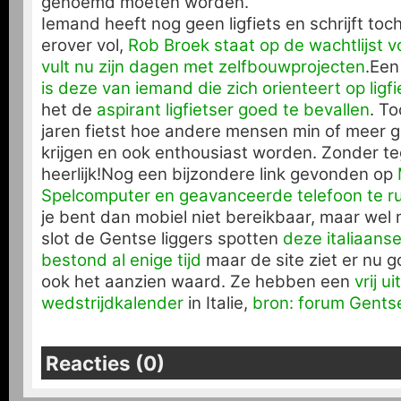
genoemd moeten worden.
Iemand heeft nog geen ligfiets en schrijft to
erover vol,
Rob Broek staat op de wachtlijst 
vult nu zijn dagen met zelfbouwprojecten
.Ee
is deze van iemand die zich orienteert op ligf
het de
aspirant ligfietser goed te bevallen
. To
jaren fietst hoe andere mensen min of meer ge
krijgen en ook enthousiast worden. Zonder te
heerlijk!Nog een bijzondere link gevonden op
Spelcomputer en geavanceerde telefoon te ruil
je bent dan mobiel niet bereikbaar, maar wel 
slot de Gentse liggers spotten
deze italiaanse 
bestond al enige tijd
maar de site ziet er nu go
ook het aanzien waard. Ze hebben een
vrij u
wedstrijdkalender
in Italie,
bron: forum Gents
Reacties (0)