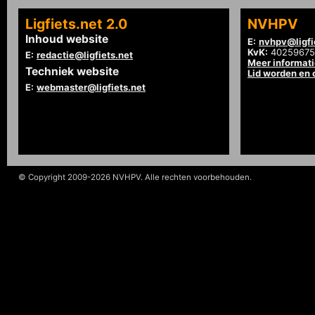
Ligfiets.net 2.0
NVHPV
Inhoud website
E:
nvhpv@ligfi
KvK:
40259675
E:
redactie@ligfiets.net
Meer informat
Techniek website
Lid worden en
E:
webmaster@ligfiets.net
© Copyright 2009-2026 NVHPV. Alle rechten voorbehouden.