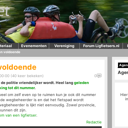
teriaal
Evenementen
Vereniging
Forum Ligfietsers.nl
 een voldoende
n voldoende
Agen
Age
00:00 (40 keer bekeken)
0
t de politie vriendelijker wordt. Heel lang
geleden
king tot dit nummer
.
teveel om zelf even op te ruimen kun je ook dit nummer
Hier
i
ie de wegbeheerder is en dat het fietspad wordt
gbeheerder is lijkt niet eenvoudig. Zowel provincie,
nnen dit zijn.
m van een ligfietser
.
Redactie