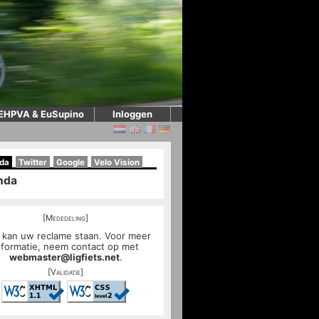
EHPVA & EuSupino
Inloggen
da
Twitter
Google
Velo Vision
nda
[Mededeling]
 kan uw reclame staan. Voor meer
nformatie, neem contact op met
webmaster@ligfiets.net
.
[Validatie]