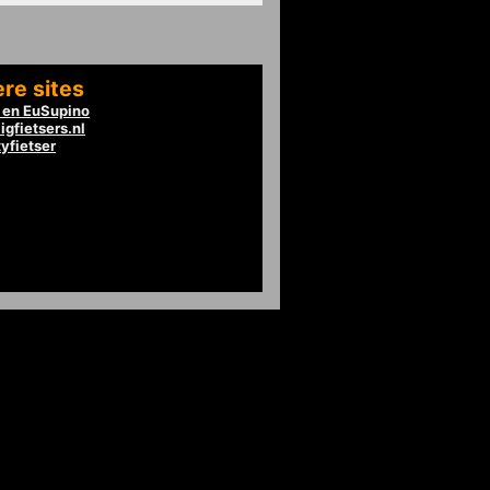
re sites
en EuSupino
igfietsers.nl
tyfietser