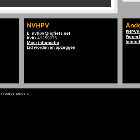
NVHPV
Ande
EHPVA 
E:
nvhpv@ligfiets.net
Forum l
KvK:
40259675
Interci
Meer informatie
Lid worden en opzeggen
en voorbehouden.