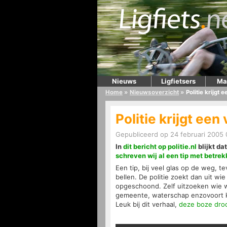
Nieuws
Ligfietsers
Ma
Home
»
Nieuwsoverzicht
»
Politie krijgt
Politie krijgt ee
Gepubliceerd op 24 februari 2005 
In
dit bericht op politie.nl
blijkt da
schreven wij al een tip met betrek
Een tip, bij veel glas op de weg, 
bellen. De politie zoekt dan uit w
opgeschoond. Zelf uitzoeken wie we
gemeente, waterschap enzovoort ku
Leuk bij dit verhaal,
deze boze droo