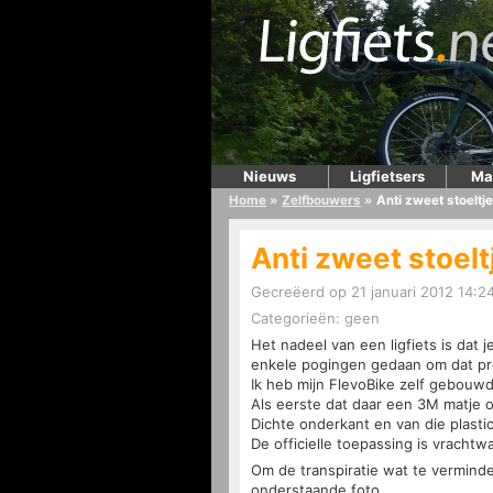
Nieuws
Ligfietsers
Ma
Home
»
Zelfbouwers
»
Anti zweet stoeltj
Anti zweet stoelt
Gecreëerd op 21 januari 2012 14:2
Categorieën: geen
Het nadeel van een ligfiets is dat j
enkele pogingen gedaan om dat pr
Ik heb mijn FlevoBike zelf gebouwd
Als eerste dat daar een 3M matje 
Dichte onderkant en van die plasti
De officielle toepassing is vracht
Om de transpiratie wat te verminde
onderstaande foto.