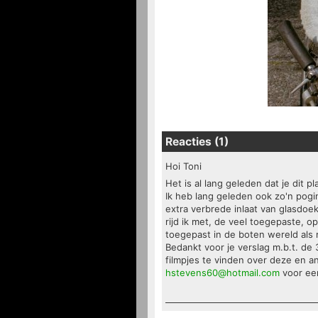
Reacties (1)
Hoi Toni
Het is al lang geleden dat je dit pl
Ik heb lang geleden ook zo'n pog
extra verbrede inlaat van glasdoek 
rijd ik met, de veel toegepaste, 
toegepast in de boten wereld als 
Bedankt voor je verslag m.b.t. de 
filmpjes te vinden over deze en an
hstevens60@hotmail.com
voor een