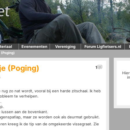
teriaal
Evenementen
Vereniging
Forum Ligfietsers.nl
e (Poging)
je (Poging)
1
Hier
4
i
e rug zo nat wordt, vooral bij een harde zitschaal. Ik heb
obleem te verhelpen.
.
op.
c lussen aan de bovenkant.
wagenspatlap, maar ze worden ook als deurmat gebruikt.
ren kreeg ik de tip van de omgekeerde vissegraat. Zie