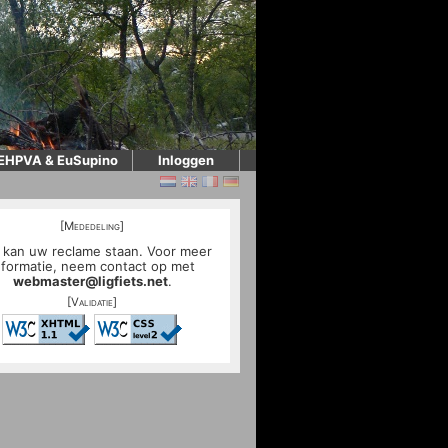
EHPVA & EuSupino
Inloggen
[Mededeling]
 kan uw reclame staan. Voor meer
nformatie, neem contact op met
webmaster@ligfiets.net
.
[Validatie]