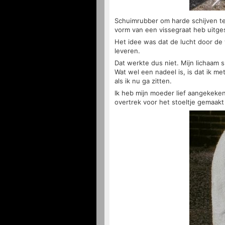
Schuimrubber om harde schijven te
vorm van een vissegraat heb uitge
Het idee was dat de lucht door de
leveren.
Dat werkte dus niet. Mijn lichaam sl
Wat wel een nadeel is, is dat ik me
als ik nu ga zitten.
Ik heb mijn moeder lief aangekeke
overtrek voor het stoeltje gemaakt