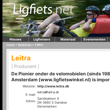
Nieuws
Ligfietsers
Materiaal
Evenementen
Home
»
Bedrijven
»
Leitra
Leitra
| Producent |
De Pionier onder de velomobielen (sinds 198
Amsterdam (www.ligfietswinkel.nl) is impor
Website:
http://www.leitra.dk
E-mail:
Sandbakken 9
Adres:
DK-3660 S Ganløse
Denemarken