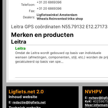
+31 20 6869396
Telefoon:
+31 20 6869396
Fax:
Ligfietswinkel Amsterdam
Dealers:
Wheels Reinvented trike shop
Leitra GPS coördinaten N55.79132 E12.27173
Merken en producten
Leitra
Leitra
Omdat de Leitra wordt gebouwd op basis van individuele
wensen (afmetingen, componenten, stijl, etc.) worden de pri
gecalculeerd op basis van spe…
Ligfiets.net 2.0
NVHPV
Inhoud website
E:
nvhpv@ligfi
KvK:
40259675
E:
redactie@ligfiets.net
Meer informat
Techniek website